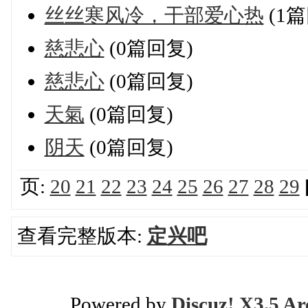
丝丝寒风冷，干部爱心热
(1篇
慈悲心
(0篇回复)
慈悲心
(0篇回复)
天氣
(0篇回复)
阴天
(0篇回复)
页:
20
21
22
23
24
25
26
27
28
29
查看完整版本:
定兴吧
Powered by
Discuz! X3.5 Ar