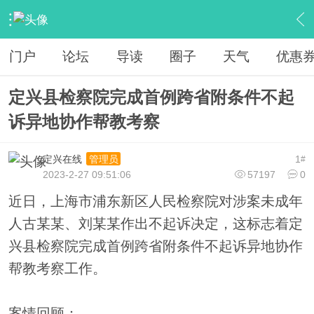
›
魅力定兴
›
定兴热线
›
内容
门户
论坛
导读
圈子
天气
优惠
定兴县检察院完成首例跨省附条件不起
诉异地协作帮教考察
定兴在线
1
管理员
#
2023-2-27 09:51:06
57197
0
近日，上海市浦东新区人民检察院对涉案未成年
人古某某、刘某某作出不起诉决定，这标志着定
兴县检察院完成首例跨省附条件不起诉异地协作
帮教考察工作。
案情回顾：