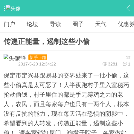
›
魅力定兴
›
定兴吧
›
内容
门户
论坛
导读
圈子
天气
优惠
传递正能量，遏制这些小偷
郑阳
1
新手上路
#
2017-5-29 12:34:22
3281
1
保定市定兴县跟易县的交界处来了一批小偷，这
些小偷真是太可恶了！大半夜跑村子里入室秘药
抢劫偷钱，村子里住的都是手无缚鸡之力的老
人，农民，而且每家每户也只有一两个人，根本
没有反抗的能力，现在每天活在恐惧的阴影中，
希望看到的人转发，传递正能量，遏制这些小
偷！ 请各家锁好屋门，狗撒开院子，各家做好