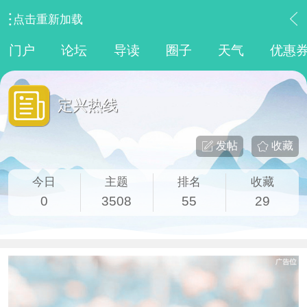
点击重新加载
›
魅力定兴
›
定兴热线
门户
论坛
导读
圈子
天气
优惠
定兴热线
发帖
收藏
今日
主题
排名
收藏
0
3508
55
29