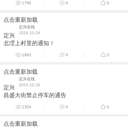
1796
0
0
点击重新加载
定兴在线
2024-10-29
定兴
北堽上村里的通知！
1683
0
0
点击重新加载
定兴在线
2024-10-18
定兴
昌盛大街禁止停车的通告
2354
0
0
点击重新加载