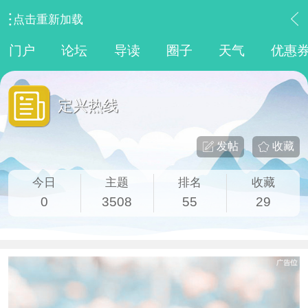
点击重新加载
›
魅力定兴
›
定兴热线
门户
论坛
导读
圈子
天气
优惠
定兴热线
发帖
收藏
今日
主题
排名
收藏
0
3508
55
29