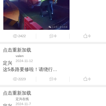
2422
0
0
点击重新加载
valen
2024-11-12
定兴
这5条路要修啦！请绕行...
2223
0
0
点击重新加载
定兴在线
2024-11-7