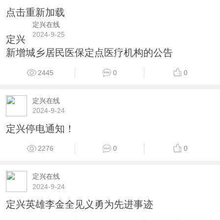
点击重新加载
定兴在线
2024-9-25
定兴
新增城乡居民医保定点医疗机构的公告
2445
0
0
定兴在线
2024-9-24
定兴停电通知！
2276
0
0
定兴在线
2024-9-24
定兴英雄李金全见义勇为先进事迹