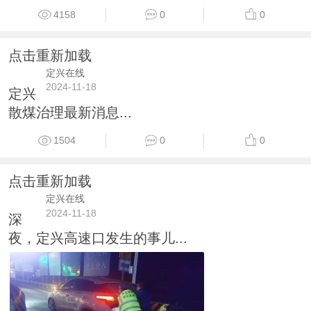
4158
0
0
点击重新加载
定兴在线
2024-11-18
定兴
散煤治理最新消息...
1504
0
0
点击重新加载
定兴在线
2024-11-18
深
夜，定兴高速口发生的事儿...