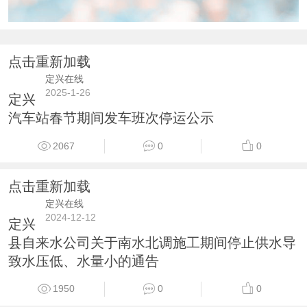
点击重新加载
定兴在线
2025-1-26
定兴
汽车站春节期间发车班次停运公示
2067
0
0
点击重新加载
定兴在线
2024-12-12
定兴
县自来水公司关于南水北调施工期间停止供水导
致水压低、水量小的通告
1950
0
0