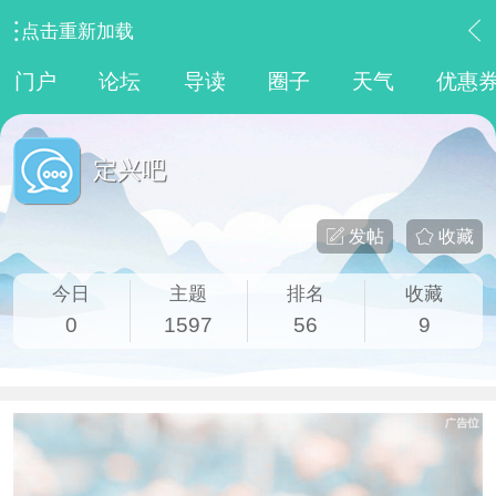
点击重新加载
›
魅力定兴
›
定兴吧
门户
论坛
导读
圈子
天气
优惠
定兴吧
发帖
收藏
今日
主题
排名
收藏
0
1597
56
9