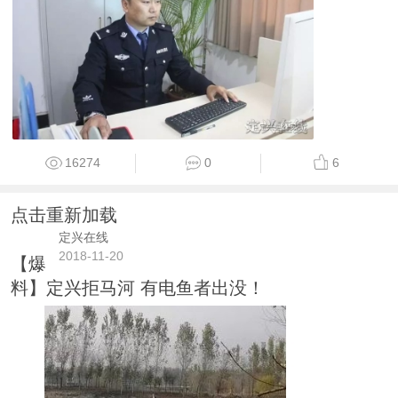
16274
0
6
点击重新加载
定兴在线
2018-11-20
【爆
料】定兴拒马河 有电鱼者出没！