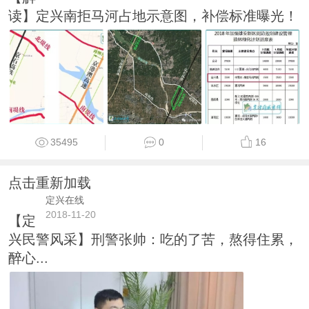
读】定兴南拒马河占地示意图，补偿标准曝光！
35495
0
16
点击重新加载
定兴在线
2018-11-20
【定
兴民警风采】刑警张帅：吃的了苦，熬得住累，
醉心...