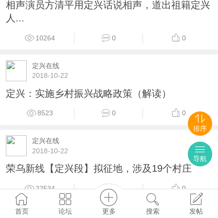
相声演员方清平用定兴话说相声，道出祖籍定兴
人...
10264
0
0
定兴在线
2018-10-22
定兴：实施乡村振兴战略政策（解读）
8523
0
0
排序
定兴在线
2018-10-22
导航
荣乌新线【定兴段】拟征地，涉及19个村庄
22534
0
0
更多
首页
论坛
搜索
发帖
定兴在线