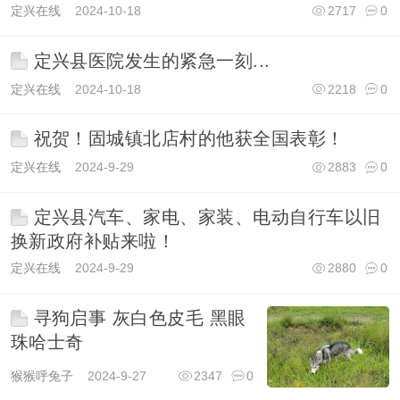
定兴在线
2024-10-18
2717
0
定兴县医院发生的紧急一刻...
定兴在线
2024-10-18
2218
0
祝贺！固城镇北店村的他获全国表彰！
定兴在线
2024-9-29
2883
0
定兴县汽车、家电、家装、电动自行车以旧
换新政府补贴来啦！
定兴在线
2024-9-29
2880
0
寻狗启事 灰白色皮毛 黑眼
珠哈士奇
猴猴呼兔子
2024-9-27
2347
0