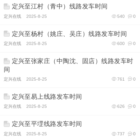
定兴至江村（青中）线路发车时间
定兴在线
2025-8-25
540
0
定兴至杨村（姚庄、吴庄）线路发车时间
定兴在线
2025-8-25
600
0
定兴至张家庄（中陶沈、固店）线路发车时
间
定兴在线
2025-8-25
761
0
定兴至易上线路发车时间
定兴在线
2025-8-25
626
0
定兴至平堽线路发车时间
定兴在线
2025-8-25
737
0