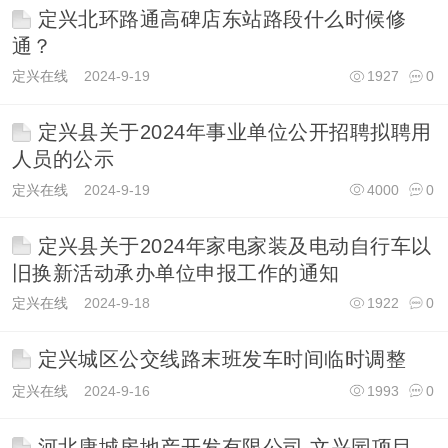
定兴北环路通高碑店东站路段什么时候修
通？
定兴在线
2024-9-19
1927
0
定兴县关于2024年事业单位公开招聘拟聘用
人员的公示
定兴在线
2024-9-19
4000
0
定兴县关于2024年家电家装及电动自行车以
旧换新活动承办单位申报工作的通知
定兴在线
2024-9-18
1922
0
定兴城区公交线路末班发车时间临时调整
定兴在线
2024-9-16
1993
0
河北康城房地产开发有限公司 文兴园项目