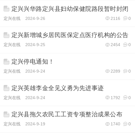
定兴兴华路定兴县妇幼保健院路段暂时封闭
定兴在线
2024-9-26
2116
0
定兴新增城乡居民医保定点医疗机构的公告
定兴在线
2024-9-25
2454
0
定兴停电通知！
定兴在线
2024-9-24
2289
0
定兴英雄李金全见义勇为先进事迹
定兴在线
2024-9-24
1792
0
定兴县拖欠农民工工资专项整治成果公布
定兴在线
2024-9-19
1740
0