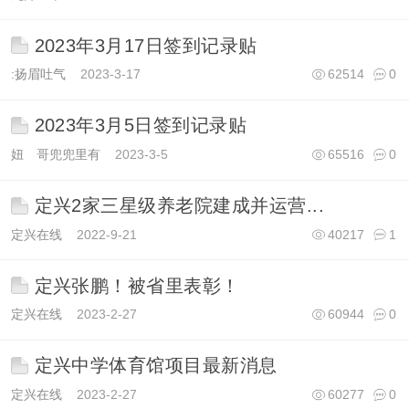
2023年3月17日签到记录贴
:扬眉吐气
2023-3-17
62514
0
2023年3月5日签到记录贴
妞ゞ哥兜兜里有
2023-3-5
65516
0
定兴2家三星级养老院建成并运营...
定兴在线
2022-9-21
40217
1
定兴张鹏！被省里表彰！
定兴在线
2023-2-27
60944
0
定兴中学体育馆项目最新消息
定兴在线
2023-2-27
60277
0