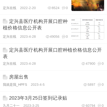
定兴在线
2022-2-20
8524
0
定兴县医疗机构开展口腔种
植价格信息公开表
定兴在线
2023-4-28
49056
0
定兴县医疗机构开展口腔种植价格信息公开
表
定兴在线
2023-4-28
47900
0
房屋出售
我就是我_HPFS
2023-4-5
5897
0
2023年3月25日签到记录贴
九月二十一
2023-3-25
60794
0