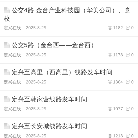
公交4路 金台产业科技园（华美公司）、党
校
定兴在线
2025-8-25
1182
0
公交5路（金台西——金台西）
定兴在线
2025-8-25
1178
0
定兴至高里（西高里）线路发车时间
定兴在线
2025-8-25
1364
0
定兴至韩家营线路发车时间
定兴在线
2025-8-25
1077
0
定兴至长安城线路发车时间
定兴在线
2025-8-25
1213
0