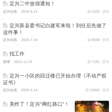
定兴二中放假通知！
定兴在线
2024-9-14
2435
0
定兴新县委书记白建军来啦！到任后先做了
这件事！
定兴在线
2024-7-18
8049
0
找工作
梁博
2023-11-24
7181
0
定兴一小区的回迁楼已开始办理《不动产权
证书》
定兴在线
2020-4-14
13843
0
美炸了！定兴“网红路口”！